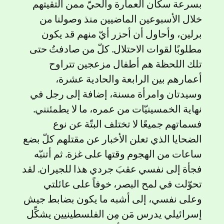
بسرعة سكّان العمارة والحيّ ممن التقيتهم
خلال الأسبوعين الماضيين منذ وصولنا من
برلين، وأحاول أن أحزر أيّ منهم قد يكون
مطلوبًا لقوات الاحتلال. كلّ من صادفتُ حتى
تلك اللحظة هم أطفال مزعجين تتراوح
أعمارهم بين الرابعة والحادية عشرة،
وسيدتان وامرأة مسنة، إضافة إلى رجل في
نهاية الخمسينيّات من عمره، ما لا يطمئنني.
فسماتهم جميعًا لا تختلف البتّة عن نوع
الضحايا الذي تعلن الأخبار عن مقتلهم كلّ بضع
ساعات من الهجوم وقتها على غزة. ثم أتنبّه
فجأة إلى نفسي عقبَ جردي هذا للجيران. لقد
تحوّلت في لمح البصر، خوفاً على عائلتي
وعلى نفسي، إلى أشبه ما يكون بضابط جيش
إسرائيلي يدرس مَن مِن الفلسطينيين يشكِّل