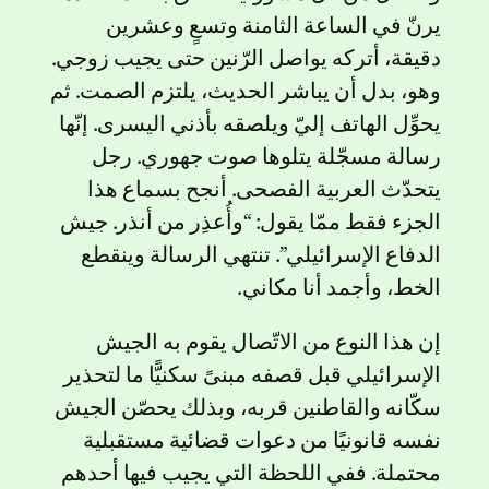
يرنّ في الساعة الثامنة وتسعٍ وعشرين
دقيقة، أتركه يواصل الرّنين حتى يجيب زوجي.
وهو، بدل أن يباشر الحديث، يلتزم الصمت. ثم
يحوِّل الهاتف إليّ ويلصقه بأذني اليسرى. إنّها
رسالة مسجّلة يتلوها صوت جهوري. رجل
يتحدّث العربية الفصحى. أنجح بسماع هذا
الجزء فقط ممّا يقول: “وأُعذِر من أنذر. جيش
الدفاع الإسرائيلي”. تنتهي الرسالة وينقطع
الخط، وأجمد أنا مكاني.
إن هذا النوع من الاتّصال يقوم به الجيش
الإسرائيلي قبل قصفه مبنىً سكنيًّا ما لتحذير
سكّانه والقاطنين قربه، وبذلك يحصّن الجيش
نفسه قانونيًا من دعوات قضائية مستقبلية
محتملة. ففي اللحظة التي يجيب فيها أحدهم