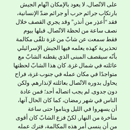
على الاتّصال، لا يعود بالإمكان اتّهام الجيش
بارتكاب جرائم حرب أو جرائم ضدّ الإنسانية،
فقد “أُعذِر من أنذر.” وقد يجري القصف خلال
نصف ساعة من لحظة الاتّصال. قبلها بيوم
فقط سمعت عن شابّ من غزة تلقّى مكالمة
تحذيرية كهذه يعلمه فيها الجيش الإسرائيلي
بأنّه سيقصف المبنى الذي يقطنه الشابّ مع
عائلته في شمال غزة. كان هذا الشابّ لحظتها
متواجدًا في مكان عمله في جنوب غزة، فراح
يحاول بدوره الاتّصال بعائلته لإنذارهم. ولكن
دون جدوى. لم يجب اتصالَه أحد؛ فمن عادة
الناس في شهر رمضان، كما كان الحال آنها،
أن يسهروا في الليل ويناموا حتى ساعة
متأخرة من النهار. لكنّ فزع الشابّ كان أقوى
من أن ينسى أمر هذه المكالمة، فترك عمله