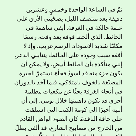
ثمّ في الساعة الواحدة وخمسٍ وعشرين
دقيقة بعد منتصف الليل، يصحّيني الأرق على
عتمة حالكة في الغرفة. أبقى ساهمة في
الحائط، الذي ألحظ فوقه بعد وقت، رسمًا
مكعّبًا شديد الاسوداد. الرسم غريب، وإذ لا
أفقه سبب وجوده على الحائط، ينتابني الذعر.
إنني متأكدة بأن الحائط أبيض، ولا يمكن أن
يكون جزء منه قد اسودّ فجأة. تستمرّ الحيرة
المصبّغة بالخوف بامتلاكي، فيما آخذ بالدوران
في أنحاء الغرفة بحثًا عن مكعبات مظلمة
أخرى قد تكون داهمتها خلال نومي، إلى أن
أنتبه أخيرًا إلى كومة الكتب التي استلقت
على حافة النافذة. كان الضوء الواهن القادم
من الخارج من مصابيح الشارع، قد ألقى بظلّ