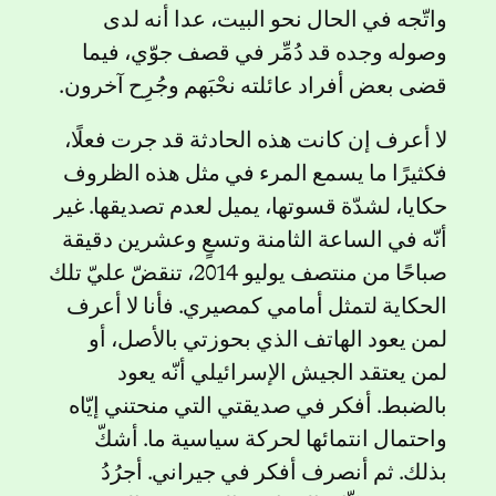
واتّجه في الحال نحو البيت، عدا أنه لدى
وصوله وجده قد دُمِّر في قصف جوّي، فيما
قضى بعض أفراد عائلته نحْبَهم وجُرِح آخرون.
لا أعرف إن كانت هذه الحادثة قد جرت فعلًا،
فكثيرًا ما يسمع المرء في مثل هذه الظروف
حكايا، لشدّة قسوتها، يميل لعدم تصديقها. غير
أنّه في الساعة الثامنة وتسعٍ وعشرين دقيقة
صباحًا من منتصف يوليو 2014، تنقضّ عليّ تلك
الحكاية لتمثل أمامي كمصيري. فأنا لا أعرف
لمن يعود الهاتف الذي بحوزتي بالأصل، أو
لمن يعتقد الجيش الإسرائيلي أنّه يعود
بالضبط. أفكر في صديقتي التي منحتني إيّاه
واحتمال انتمائها لحركة سياسية ما. أشكّ
بذلك. ثم أنصرف أفكر في جيراني. أجرُدُ