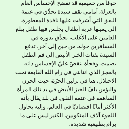
خوفاً من حميمية قد تفضح الإحساس العام
بالعزلة. أمامي تقف سيدة تحدِّق في عتمة
النفق التي أشرفت عليها نافذة المقطورة.
إلى يمينها عربة أطفال يجلس فيها طفل يبلغ
العامين على الأغلب، يحدِّق بدوره في
المسافرين حوله. من حين إلى آخر، تدفع
السيدة بفتات الخبز الأبيض إلى فم الطفل
بصمت. وفجأة ينقضّ عليّ الإحساس ذاته
بالعجز الذي انتابني في رام الله القابعة تحت
الاحتلال، هنا في برلين الحرّة، حيث الحزن
والبؤس يلفّ الخبز الأبيض في يد تلك المرأة
الساهمة في عتمة النفق. في بلد يقال بأنه
الأكثر أمانًا اقتصاديًا في العالم، وإليه يحاول
اللجوء آلاف المنكوبين، الكثير ليس على ما
يرام بطبيعية شديدة.