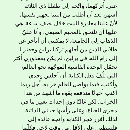
عني. أتركهما، واتّجه إلى طفلنا ذي الثلاثة
أشهر، بعد أن أطلب من ابنتنا تجهيز نفسها،
لأنّ علينا مغادرة البيت خلال نصف ساعة. هي
عليها أن تلتحق بالمخيم الصيفي، وأنا عليّ
الذهاب إلى الجامعة. لا يمكنني أن أتأخر عن
طلابي الذين من أجلهم تركنا برلين وحضرنا
إلى رام الله. في برلين، لم يكن بمقدوري أكثر
تحمّل الوحدة القاسية الموجّهة نحو العالم،
التي تَلُفّ فعل الكتابة: أن أجلس وحدي
وأكتب، فيما يواصل العالم خرابه. أجل ربما
أكتب أحيانًا مندفعة بقوة ما أشهد من هذا
الخراب، لكن غالبًا دون إحداث تغيير ما في
مجرى الحياة، وعلى رأسها حياتي الذاتية.
لذلك أقرر هجر الكتابة وأتجه عائدة إلى
فلسطين. على الأقل من وقت لآخر. فكلّما