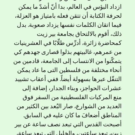
ازداد البؤس في العالم، بدا أنّ أشدّ ما يمكن
لحرفة الكتابة أن تتقن فعله بامتياز هو العزلة،
فيما اتقان الكلمات نفسها يزداد صعوبة. بدل
ذلك، أقوم بالالتحاق بجامعة بير زيت
كمحاضرة زائرة، أدرِّس طلّابًا في العشرينيات
من عمرهم، غالبيتهم بذلوا قصارى جهدهم كي
يتمكّنوا من الانتساب إلى الجامعة، قادمين من
أنحاء مختلفة من فلسطين التى ما عاد يمكن
التنقّل عبرها بسهولة أيضاً. ففي أعقاب تشييد
عشرات الحواجز، وبناء الجدار، إضافة إلى
منع المركبات الفلسطينية من السفر فوق
العديد من الشوارع، صار البُعد بين الكثير من
المناطق أضعافَ ما كان عليه في السابق.
أصبحت القدس التي تبعد نصف ساعة عن بير
زيت، تبعد ساعتين، والخليل التي تبعد ساعة،