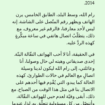
2014.
رام الله، وسط البلد، الطابق الخامس. يرن
الهاتف ويظهر رقم المتّصل على الشاشة. إنه
ليس لأحد معارفنا، فالرقم غير معروف. مع
ذلك، يتطلّبُ اتصال هاتفي في ساعة مبكِّرةٍ
كهذه الردَّ عليه.
في الحقيقة، أنا لا أحب الهواتف النقّالة البتّة.
إحدى صديقاتي وهبته لي حال وصولنا، أنا
وعائلتي، إلى رام الله ليكون لدينا وسيلة
اتصالٍ مع العالم في حالات الطوارئ، كهذه
الحالة كما يبدو، التي يُقْدِم فيها أحدهم على
الاتصال بنا في مثل هذا الوقت من الصباح. مع
ذلك، أبقى وفيّة لعدم حبي للهواتف النقّالة،
وأتنصّل من كل مسؤولية تتعلّق به. لذا، عندما