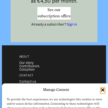
as €4,50 per month.
See our
subscription offers
Already a subscriber?
Sign in
ABOUT
Our story
Contributors
Colophon
CONTACT
Contact us
Submissions
Advertising
Manage Consent
SERVICES
To provide the best experiences, we use technologies like cookies to store
Subscriptions
Institutional subscriptions
and/or access device information. Consenting to these technologies will
Shop