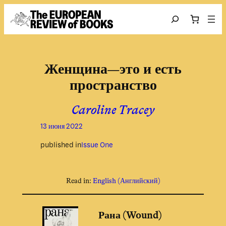
Перейти к содержимому
Search
Женщина—это и есть
пространство
Caroline Tracey
13 июня 2022
published in
Issue One
Read in:
English
(
Английский
)
Рана (Wound)