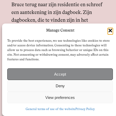
Bruce terug naar zijn residentie en schreef
een aantekening in zijn dagboek. Zijn
dagboeken, die te vinden zijn in het
Historisch Archief van de Europese Unie
Manage Consent
in Florence, bevatten gewoonlijk alleen
To provide the best experiences, we use technologies like cookies to store
aantekeningen over onderhandelingen,
and/or access device information. Consenting to these technologies will
allow us to process data such as browsing behavior or unique IDs on this
telefoongesprekken achter de schermen,
site. Not consenting or withdrawing consent, may adversely affect certain
staatsbezoeken en andere
features and functions.
ambassadeurszaken. Maar die avond
Accept
noteerde Bruce iets heel anders. Hij was
net terug van een feestje bij Yvonne
Deny
Printemps, een Franse actrice van
View preferences
middelbare leeftijd. Languit liggend op de
houten vloer van haar appartement had ze
General terms of use of the website
Privacy Policy
wat romantische liedjes gezongen,