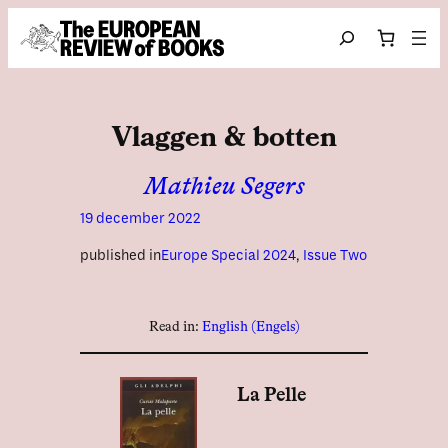
Ga naar de inhoud
Search
Vlaggen & botten
Mathieu Segers
19 december 2022
published in
Europe Special 2024
, 
Issue Two
Read in:
English
(
Engels
)
La Pelle