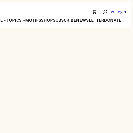
Login
Search
NE
TOPICS
MOTIFS
SHOP
SUBSCRIBE
NEWSLETTER
DONATE