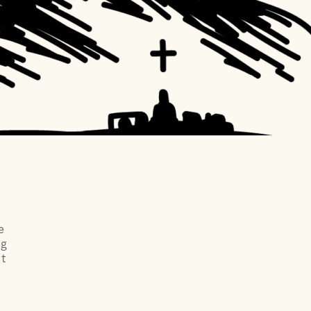
n
e
og
it